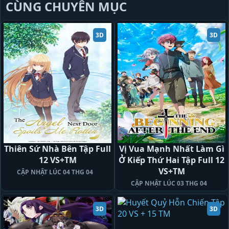
CÙNG CHUYÊN MỤC
3D
3D
Thiên Sứ Nhà Bên Tập Full
Vị Vua Mạnh Nhất Làm Gì
12 VS+TM
Ở Kiếp Thứ Hai Tập Full 12
VS+TM
CẬP NHẬT LÚC 04 THG 04
CẬP NHẬT LÚC 03 THG 04
3D
3D