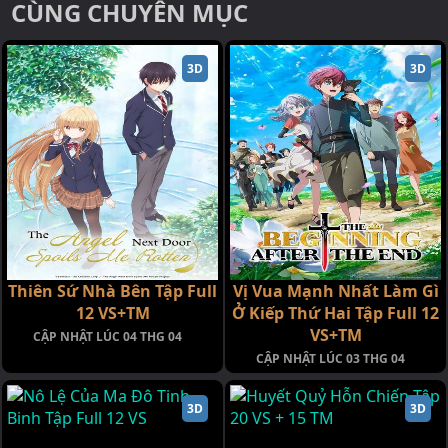
CÙNG CHUYÊN MỤC
3D
3D
Thiên Sứ Nhà Bên Tập Full
Vị Vua Mạnh Nhất Làm Gì
12 VS+TM
Ở Kiếp Thứ Hai Tập Full 12
VS+TM
CẬP NHẬT LÚC 04 THG 04
CẬP NHẬT LÚC 03 THG 04
3D
3D