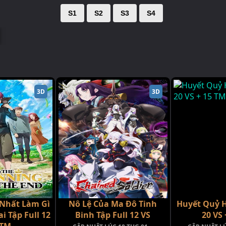
S1
S2
S3
S4
3D
3D
 Nhất Làm Gì
Nô Lệ Của Ma Đô Tinh
Huyết Quỷ H
i Tập Full 12
Binh Tập Full 12 VS
20 VS 
+TM