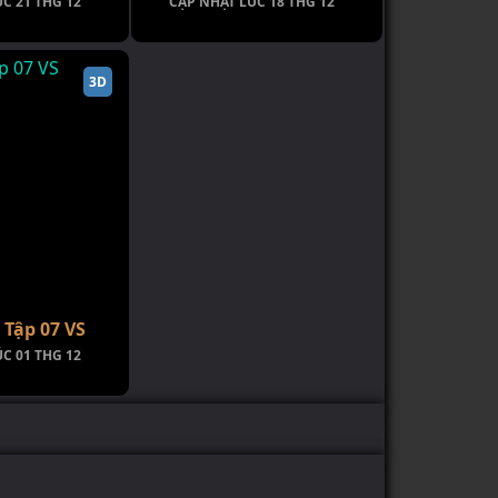
C 21 THG 12
CẬP NHẬT LÚC 18 THG 12
3D
Tập 07 VS
C 01 THG 12