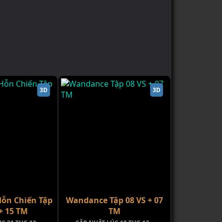
3D
3D
ỗn Chiến Tập
Wandance Tập 08 VS + 07
+ 15 TM
TM