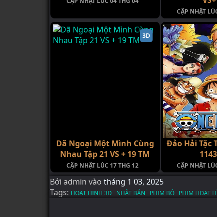
CẬP NHẬT LÚC 04 THG 04
CẬP NHẬT LÚC
3D
Dã Ngoại Một Mình Cùng
Đảo Hải Tặc 
Nhau Tập 21 VS + 19 TM
114
CẬP NHẬT LÚC 17 THG 12
CẬP NHẬT LÚC
Bởi
admin
vào
tháng 1 03, 2025
Tags:
HOAT HINH 3D
NHẬT BẢN
PHIM BỘ
PHIM HOẠT H