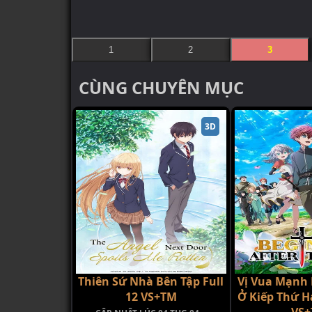
1
2
3
CÙNG CHUYÊN MỤC
3D
Thiên Sứ Nhà Bên Tập Full
Vị Vua Mạnh
12 VS+TM
Ở Kiếp Thứ Ha
VS