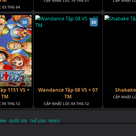
CẬP NHẬT LÚC 10 THG 01
CẬP NHẬT LÚ
 03 THG 04
3D
3D
Tập 1151 VS +
Wandance Tập 08 VS + 07
Shabake 
3 TM
TM
CẬP NHẬT LÚ
 05 THG 12
CẬP NHẬT LÚC 04 THG 12
ÌNH
QUỐC GIA
THỂ LOẠI
VIDEO