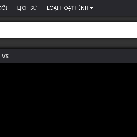
DÕI
LỊCH SỬ
LOẠI HOẠT HÌNH
3 VS