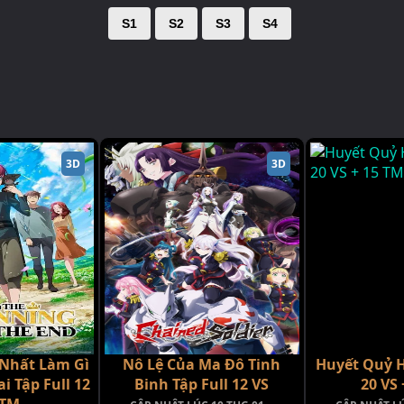
S1
S2
S3
S4
3D
3D
 Nhất Làm Gì
Nô Lệ Của Ma Đô Tinh
Huyết Quỷ H
i Tập Full 12
Binh Tập Full 12 VS
20 VS 
+TM