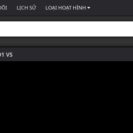
DÕI
LỊCH SỬ
LOẠI HOẠT HÌNH
01 VS