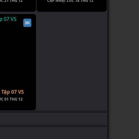
C 21 THG 12
CẬP NHẬT LÚC 18 THG 12
3D
Tập 07 VS
C 01 THG 12