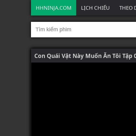
HHNINJA.COM
LỊCH CHIẾU
THEO 
Con Quái Vật Này Muốn Ăn Tôi Tập 