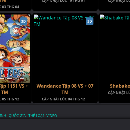
CẬP NHẬT LÚC 10 THG 01
CẬP NHẬT LÚ
 03 THG 04
3D
3D
Tập 1151 VS +
Wandance Tập 08 VS + 07
Shabake 
3 TM
TM
CẬP NHẬT LÚ
 05 THG 12
CẬP NHẬT LÚC 04 THG 12
ÌNH
QUỐC GIA
THỂ LOẠI
VIDEO