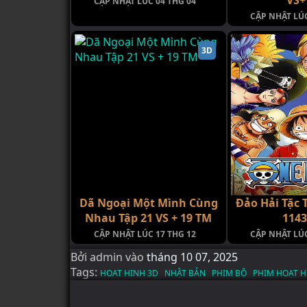
CẬP NHẬT LÚC 04 THG 04
CẬP NHẬT LÚC
3D
Dã Ngoại Một Mình Cùng
Đảo Hải Tặc 
Nhau Tập 21 VS + 19 TM
114
CẬP NHẬT LÚC 17 THG 12
CẬP NHẬT LÚC
Bởi
admin
vào
tháng 10 07, 2025
Tags:
HOAT HINH 3D
NHẬT BẢN
PHIM BỘ
PHIM HOẠT H