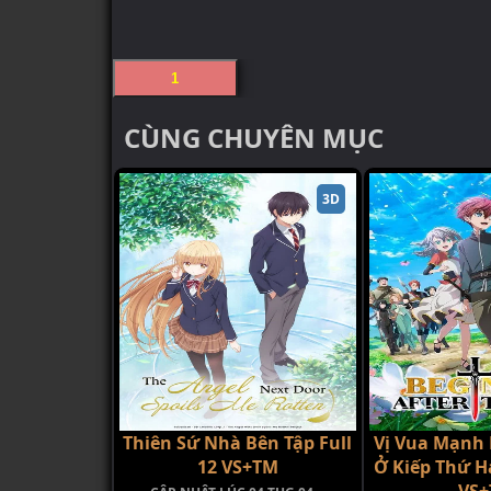
1
CÙNG CHUYÊN MỤC
3D
Thiên Sứ Nhà Bên Tập Full
Vị Vua Mạnh
12 VS+TM
Ở Kiếp Thứ Ha
VS