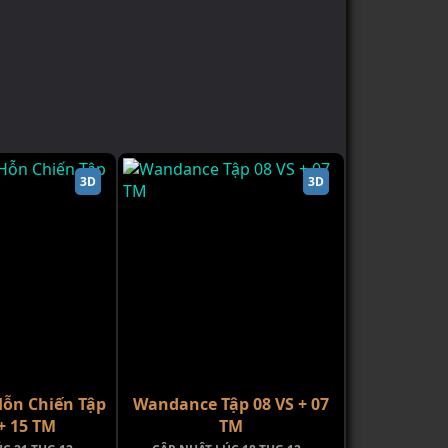
3D
3D
ỗn Chiến Tập
Wandance Tập 08 VS + 07
+ 15 TM
TM