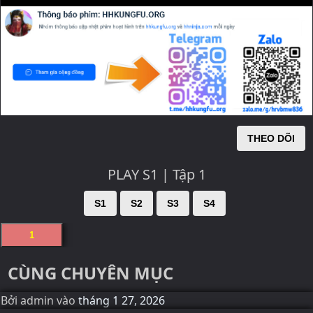
THEO DÕI
PLAY S1 | Tập 1
S1
S2
S3
S4
1
CÙNG CHUYÊN MỤC
Bởi
admin
vào
tháng 1 27, 2026