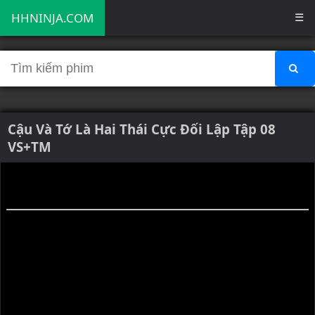
HHNINJA.COM
☰
Cậu Và Tớ Là Hai Thái Cực Đối Lập Tập 08
VS+TM