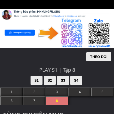
THEO DÕI
PLAY S1 | Tập 8
S1
S2
S3
S4
1
2
3
4
5
6
7
8