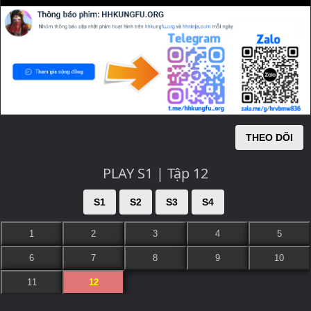
THEO DÕI
PLAY S1 | Tập 12
S1
S2
S3
S4
1
2
3
4
5
6
7
8
9
10
11
12