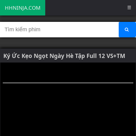
HHNINJA.COM
☰
Ký Ức Kẹo Ngọt Ngày Hè Tập Full 12 VS+TM