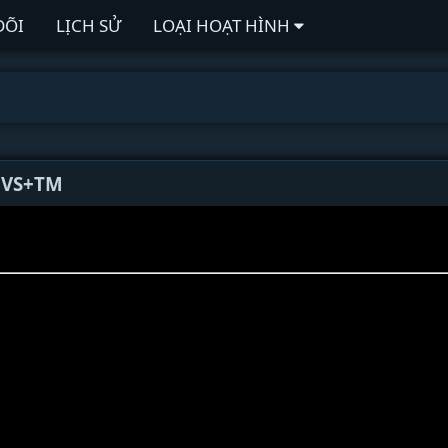
DÕI
LỊCH SỬ
LOẠI HOẠT HÌNH
4 VS+TM