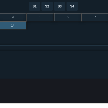
S1
S2
S3
S4
4
5
6
7
14