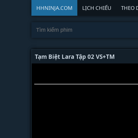
HHNINJA.COM
LỊCH CHIẾU
THEO 
Tạm Biệt Lara Tập 02 VS+TM